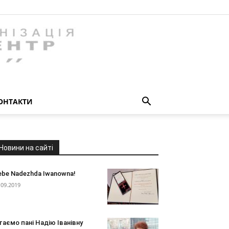
ОНТАКТИ
Новини на сайті
ebe Nadezhda Iwanowna!
.09.2019
таємо пані Надію Іванівну