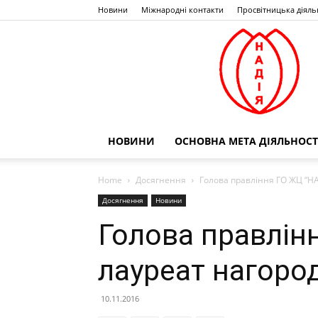
Новини
Міжнародні контакти
Просвітницька діяль
НОВИНИ
ОСНОВНА МЕТА ДІЯЛЬНОСТ
Home
Досягнення
Голова правління ГО ЖЦ “НАД
Досягнення
Новини
Голова правлін
лауреат нагород
10.11.2016