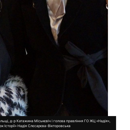
льщі, д-р Катажина Міськєвіч і голова правління ГО ЖЦ «Надія»,
ок Історії» Надія Слєсарєва-Вікторовська