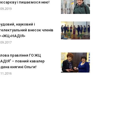
лєсарєву і пишаємося нею!
.09.2019
удовий, науковий і
телектуальний внесок членів
О «ЖЦ»НАДІЯ»
.09.2017
олова правління ГО ЖЦ
АДІЯ” – повний кавалер
дена княгині Ольги!
.11.2016