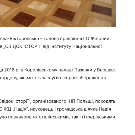
єва-Вікторовська – голова правління ГО Жіночий
я „СВІДОК ІСТОРІЇ” від Інституту Національної
 2016 р. в Королівському палаці Лазєнки у Варшаві.
кордону, які мають заслуги в справі збереження
ідок Історії”, організованого ІНП Польщі, походять
О ЖЦ „Надія”, науковець і громадська діячка Надія
ло позначене як сталінськими, так і гітлерівськими