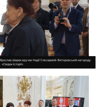
 Ярослав Шарек вручає Надії Слєсарєвій-Вікторовській нагороду
«Свідок Історії»