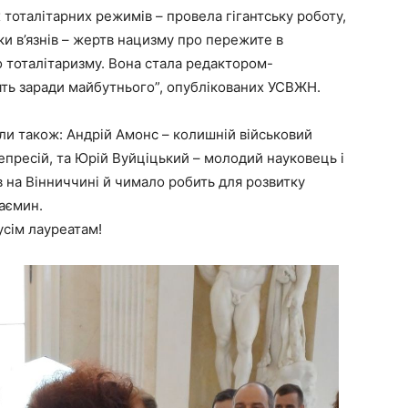
х тоталітарних режимів – провела гігантську роботу,
ки в’язнів – жертв нацизму про пережите в
го тоталітаризму. Вона стала редактором-
ять заради майбутнього”, опублікованих УСВЖН.
али також: Андрій Амонс – колишній військовий
репресій, та Юрій Вуйціцький – молодий науковець і
в на Вінниччині й чимало робить для розвитку
аємин.
усім лауреатам!