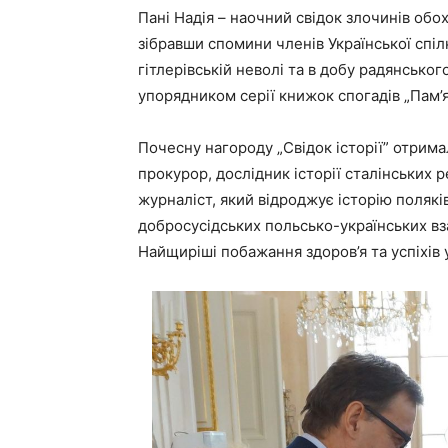
Пані Надія – наочний свідок злочинів обо
зібравши спомини членів Української спіл
гітлерівській неволі та в добу радянсько
упорядником серії книжок спогадів „Пам’
Почесну нагороду „Свідок історії” отрим
прокурор, дослідник історії сталінських 
журналіст, який відроджує історію полякі
добросусідських польсько-українських вз
Найщиріші побажання здоров’я та успіхів 