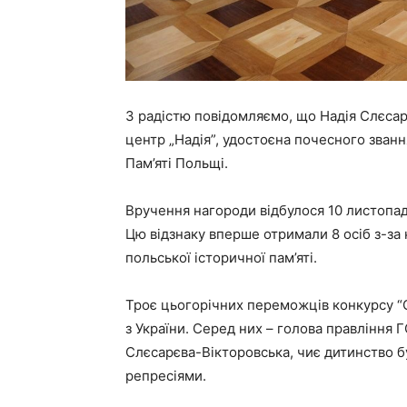
З радістю повідомляємо, що Надія Слєсар
центр „Надія”, удостоєна почесного званн
Пам’яті Польщі.
Вручення нагороди відбулося 10 листопада
Цю відзнаку вперше отримали 8 осіб з-за 
польської історичної пам’яті.
Троє цьогорічних переможців конкурсу “Св
з України. Серед них – голова правління Г
Слєсарєва-Вікторовська, чиє дитинство бу
репресіями.