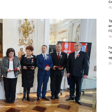
С
15
ЖІНОЧИЙ
Тр
ін
Г
16
ЦЕНТР
Г
“Н
ор
25
"НАДІЯ"