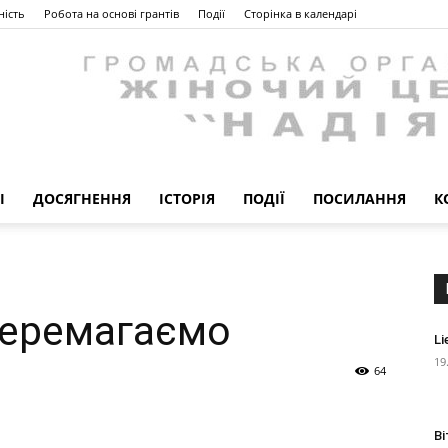
ність
Робота на основі грантів
Події
Сторінка в календарі
І
ДОСЯГНЕННЯ
ІСТОРІЯ
ПОДІЇ
ПОСИЛАННЯ
К
Громадська
Перемагаємо
Li
19
організація
64
Ві