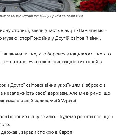
ного музею історії України у Другій світовій війні
ону столиці, взяли участь в акції «Пам’ятаємо –
узею історії України у Другій світовій війні.
 і вшанували тих, хто боровся з нацизмом, тих хто
ю – нажаль, учасників і очевидців тих подій з
 роки Другої світової війни українцям зі зброєю в
та незалежність своєї держави. Але ми віримо, що
апанує в нашій незалежній Україні.
 часи боронив нашу землю. І будемо робити все, щоб
лого.
 державі, заради спокою в Європі.