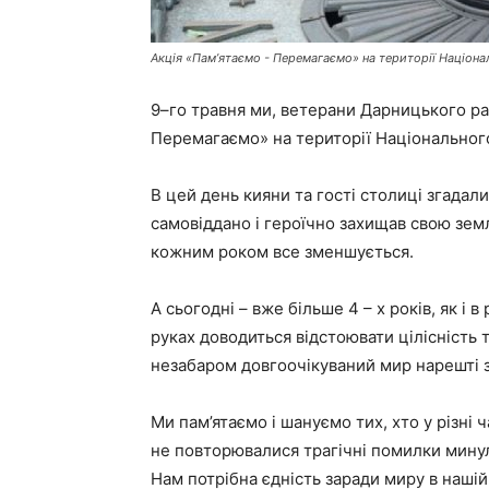
Акція «Пам’ятаємо - Перемагаємо» на території Національ
9–го травня ми, ветерани Дарницького рай
Перемагаємо» на території Національного м
В цей день кияни та гості столиці згадали
самовіддано і героїчно захищав свою земл
кожним роком все зменшується.
А сьогодні – вже більше 4 – х років, як і в
руках доводиться відстоювати цілісність 
незабаром довгоочікуваний мир нарешті з
Ми пам’ятаємо і шануємо тих, хто у різні
не повторювалися трагічні помилки мину
Нам потрібна єдність заради миру в нашій