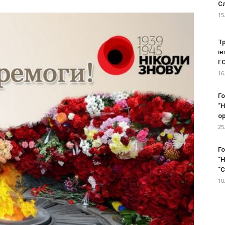
С
15
ЖІНОЧИЙ
Тр
ін
Г
16
ЦЕНТР
Г
“Н
ор
25
Г
"НАДІЯ"
“Н
“С
10