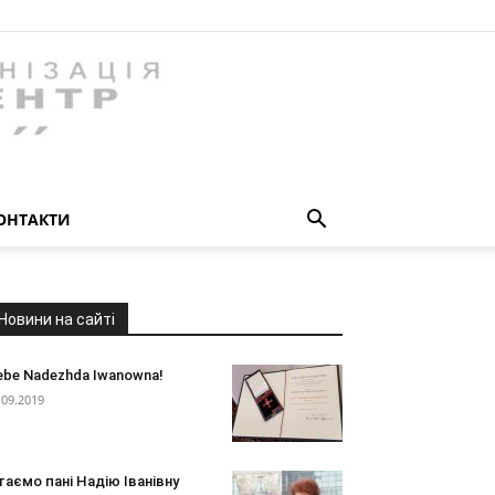
ОНТАКТИ
Новини на сайті
ebe Nadezhda Iwanowna!
.09.2019
таємо пані Надію Іванівну