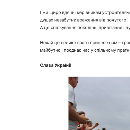
І ми щиро вдячні керівникам устроителям
душах незабутнє враження від почутого і
А це спілкування поколінь, привітання і ч
Нехай це велике свято принесе нам – грома
майбутнє і поєднає нас у спільному прагн
Слава Україні!