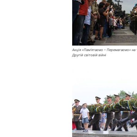
Акція «Пам’ятаємо – Перемагаємо» на т
Другій світовій війні