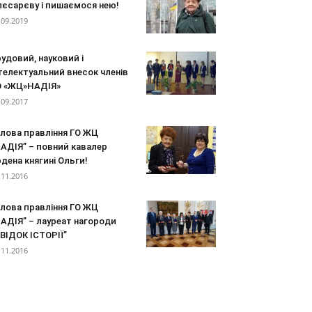
лєсарєву і пишаємося нею!
.09.2019
удовий, науковий і
телектуальний внесок членів
О «ЖЦ»НАДІЯ»
.09.2017
олова правління ГО ЖЦ
АДІЯ” – повний кавалер
дена княгині Ольги!
.11.2016
олова правління ГО ЖЦ
АДІЯ” – лауреат нагороди
ВІДОК ІСТОРІЇ”
.11.2016