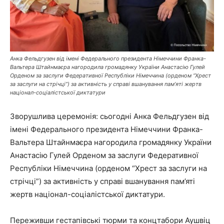
Анка Фельдгузен від імені Федерального президента Німеччини Франка-
Вальтера Штайнмаєра нагородила громадянку України Анастасію Гулей
Орденом за заслуги Федеративної Республіки Німеччина (орденом “Хрест
за заслуги на стрічці”) за активність у справі вшанування пам’яті жертв
націонал-соціалістської диктатури
Зворушлива церемонія: сьогодні Анка Фельдгузен від
імені Федерального президента Німеччини Франка-
Вальтера Штайнмаєра нагородила громадянку України
Анастасію Гулей Орденом за заслуги Федеративної
Республіки Німеччина (орденом “Хрест за заслуги на
стрічці”) за активність у справі вшанування пам’яті
жертв націонал-соціалістської диктатури.
Переживши гестапівські тюрми та концтабори Аушвіц