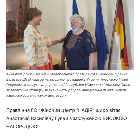
"НАДІЯ"
Анка Фельдгузен від імені Федерального президента Німеччини Франка-
Вальтера Штайнмаєра нагородила громадянку України Анастасію Гулей
Орденом за заслуги Федеративної Республіки Німеччина (орденом "Хрест
за заслуги на стрічці") за активність у справі вшанування пам'яті жертв
націонал-соціалістської диктатури
Правління ГО “Жіночий центр “НАДІЯ” щиро вітає
Анастасію Василівну Гулей з заслуженою ВИСОКОЮ
НАГОРОДОЮ!