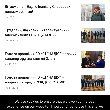
Вітаємо пані Надію Іванівну Слєсарєву і
пишаємося нею!
15.09.2019
Трудовий, науковий і інтелектуальний
внесок членів ГО «ЖЦ»НАДІЯ»
16.09.2017
Голова правління ГО ЖЦ “НАДІЯ” – повний
кавалер ордена княгині Ольги!
25.11.2016
Голова правління ГО ЖЦ “НАДІЯ” –
лауреат нагороди “СВІДОК ІСТОРІЇ”
10.11.2016
We use cookies to ensure that we give you the best
experience on our website. If you continue to use this site we