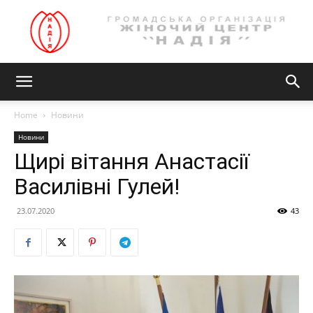
Громадська
Home
Новини
Новини
організація
Щирі вітання Анастасії
Василівні Гулей!
23.07.2020
43
ЖІНОЧИЙ
ЦЕНТР