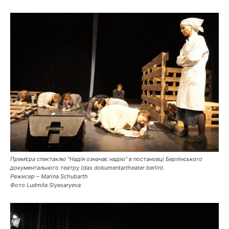
Прем’єра спектаклю “Надія означає надію” в постановці Берлінського
документального театру (das dokumentartheater berlin).
Режисер – Marina Schubarth
Фото Ludmiła Slyesaryeva