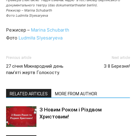
документального театру (das dokumentartheater berlin).
Режисер – Marina Schubarth
Фото Ludmiła Slyesaryeva
Режисер –
Marina Schubarth
Фото
Ludmiła Slyesaryeva
Previous article
Next article
27 січня Міжнародний день
З 8 Березня!
пам’яті жертв Голокосту.
RELATED ARTICLES
MORE FROM AUTHOR
З Новим Роком і Різдвом
Христовим!