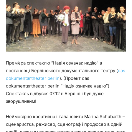
"НАДІЯ"
Прем’єра спектаклю “Надія означає надію” в
постановці Берлінського документального театру (
das
dokumentartheater berlin
). (Проект das
dokumentartheater berlin “Надія означає надію”)
Спектакль відбувся 07.12 в Берліні і був дуже
зворушливим!
Неймовірно креативна і талановита Marina Schubarth –
сценаристка, режисер, сценограф і продюсер в одній
особі, разом з чудовою трупою свого документального