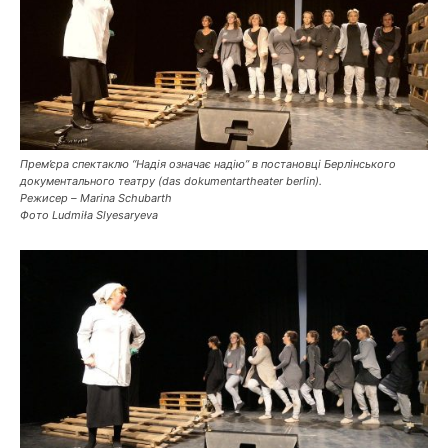
Прем’єра спектаклю “Надія означає надію” в постановці Берлінського
документального театру (das dokumentartheater berlin).
Режисер – Marina Schubarth
Фото Ludmiła Slyesaryeva