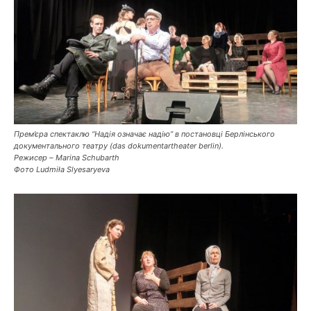
Прем’єра спектаклю “Надія означає надію” в постановці Берлінського
документального театру (das dokumentartheater berlin).
Режисер – Marina Schubarth
Фото Ludmiła Slyesaryeva