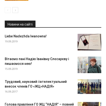
Новини на сайті
Liebe Nadezhda Iwanowna!
19.09.2019
Вітаємо пані Надію Іванівну Слєсарєву і
пишаємося нею!
15.09.2019
Трудовий, науковий і інтелектуальний
внесок членів ГО «ЖЦ»НАДІЯ»
16.09.2017
Голова правління ГО ЖЦ “НАДІЯ” – повний