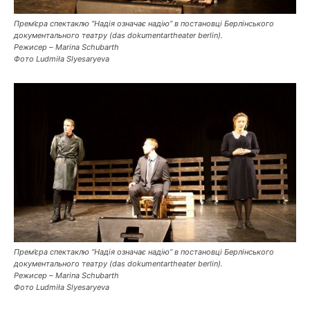
Прем’єра спектаклю “Надія означає надію” в постановці Берлінського
документального театру (das dokumentartheater berlin).
Режисер – Marina Schubarth
Фото Ludmiła Slyesaryeva
Прем’єра спектаклю “Надія означає надію” в постановці Берлінського
документального театру (das dokumentartheater berlin).
Режисер – Marina Schubarth
Фото Ludmiła Slyesaryeva