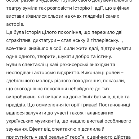
театру зуміла так розповісти історію Надії, що в фіналі
вистави з’явилися сльози на очах глядачів і самих
акторів.
Це була історія цілого покоління, що пережило дві
страхітливі диктатури – сталінську й гітлерівську. І,
все-таки, знайшло в собі сили жити далі, підтримувати
одне одного, творити, шукати добро та істину.
Були в спектаклі цікаві режисерські знахідки та
несподівані акторські відкриття. Виконавці ролей –
здебільшого молодь різного походження, показали,
що сьогоднішнє покоління небайдуже до тих
випробувань, які випали на долю їхніх батьків, дідів та
прадідів. Що осмислення історії триває! Постановниці
вдалося залучити до участі також талановитих
українських музикантів, що надало виставі особливого
звучання. Ефект від спектаклю підсилила й
присутність у залі реальної героїні сценічного дійства