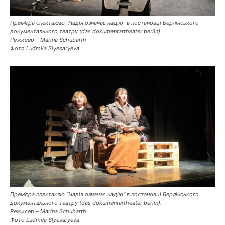
Прем’єра спектаклю “Надія означає надію” в постановці Берлінського
документального театру (das dokumentartheater berlin).
Режисер – Marina Schubarth
Фото Ludmiła Slyesaryeva
Прем’єра спектаклю “Надія означає надію” в постановці Берлінського
документального театру (das dokumentartheater berlin).
Режисер – Marina Schubarth
Фото Ludmiła Slyesaryeva