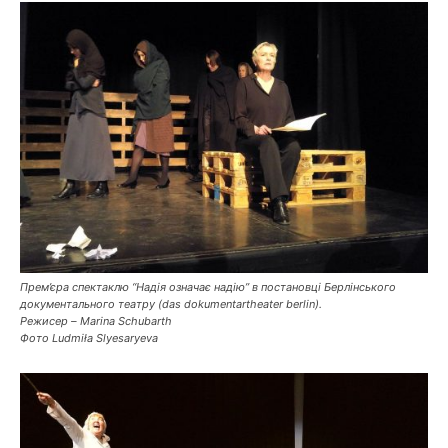
Прем’єра спектаклю “Надія означає надію” в постановці Берлінського
документального театру (das dokumentartheater berlin).
Режисер – Marina Schubarth
Фото Ludmiła Slyesaryeva