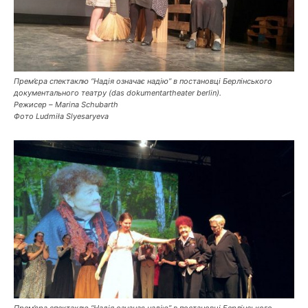
Прем’єра спектаклю “Надія означає надію” в постановці Берлінського
документального театру (das dokumentartheater berlin).
Режисер – Marina Schubarth
Фото Ludmiła Slyesaryeva
Прем’єра спектаклю “Надія означає надію” в постановці Берлінського