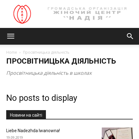
Громадська
Home
Просвітницька діяльність
ПРОСВІТНИЦЬКА ДІЯЛЬНІСТЬ
організація
Просвітницька діяльність в школах
ЖІНОЧИЙ
No posts to display
Новини на сайті
ЦЕНТР
Liebe Nadezhda Iwanowna!
19.09.2019