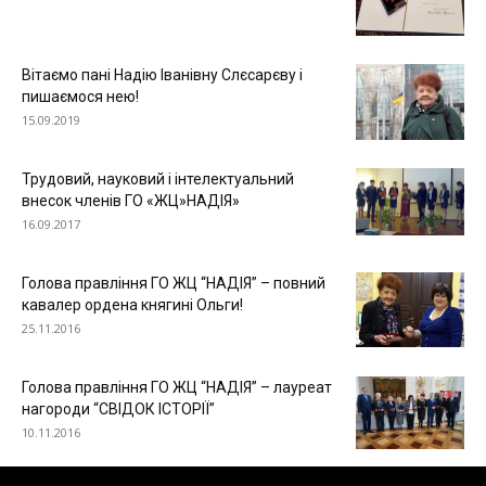
"НАДІЯ"
Вітаємо пані Надію Іванівну Слєсарєву і
пишаємося нею!
15.09.2019
Трудовий, науковий і інтелектуальний
внесок членів ГО «ЖЦ»НАДІЯ»
16.09.2017
Голова правління ГО ЖЦ “НАДІЯ” – повний
кавалер ордена княгині Ольги!
25.11.2016
Голова правління ГО ЖЦ “НАДІЯ” – лауреат
нагороди “СВІДОК ІСТОРІЇ”
10.11.2016