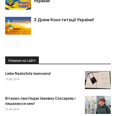
України
З Днем Конституції України!
Новини на сайті
Liebe Nadezhda Iwanowna!
19.09.2019
Вітаємо пані Надію Іванівну Слєсарєву і
пишаємося нею!
15.09.2019