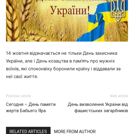
"НАДІЯ"
14 жовтня відзначається не тільки День захисника
України, але і День козацтва в пам’ять про мужніх
воїнів, які споконвіку боронили країну і віддавали за
неї свої життя.
Previous article
Next article
Сегодня – День памяти
День визволення України від
жертв Бабьего Яра
фашистських загарбників
RELATED ARTICLES
MORE FROM AUTHOR