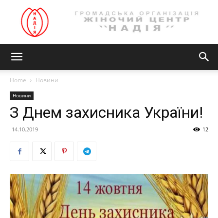
Громадська
Home
Новини
Новини
організація
З Днем захисника України!
14.10.2019
12
ЖІНОЧИЙ
ЦЕНТР