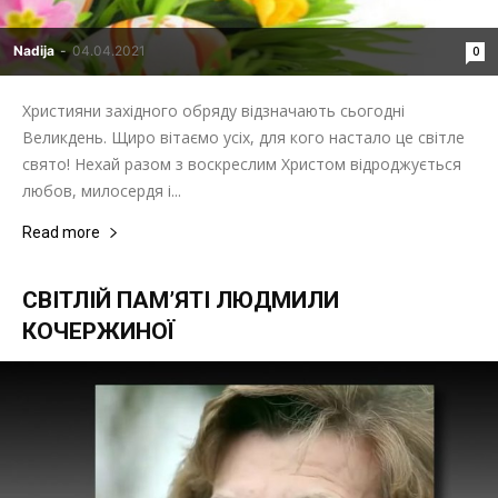
"НАДІЯ"
Nadija
-
04.04.2021
0
Християни західного обряду відзначають сьогодні
Великдень. Щиро вітаємо усіх, для кого настало це світле
свято! Нехай разом з воскреслим Христом відроджується
любов, милосердя і...
Read more
СВІТЛІЙ ПАМ’ЯТІ ЛЮДМИЛИ
КОЧЕРЖИНОЇ