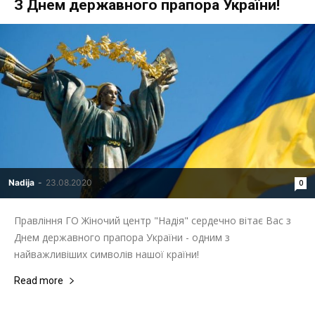
З Днем державного прапора України!
Nadija
-
23.08.2020
0
Правління ГО Жіночий центр "Надія" сердечно вітає Вас з
Днем державного прапора України - одним з
найважливіших символів нашої країни!
Read more