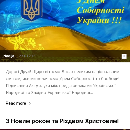
Nadija
-
23.01.2021
0
Дорогі Друзі! Щиро вітаємо Вас, з великим національним
святом, яке ми величаємо Днем Соборності та Свободи!
Підписання Акту злуки між представниками Української
Народної та Західно-Української Народної...
Read more
З Новим роком та Різдвом Христовим!