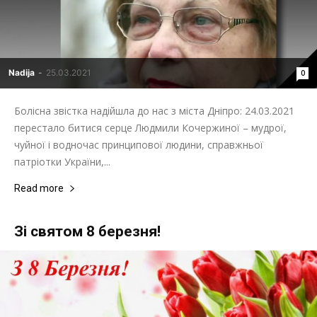
Nadija
-
25.03.2021
0
Болісна звістка надійшла до нас з міста Дніпро: 24.03.2021
перестало битися серце Людмили Кочержиної – мудрої,
чуйної і водночас принципової людини, справжньої
патріотки України,...
Read more
Зі святом 8 березня!