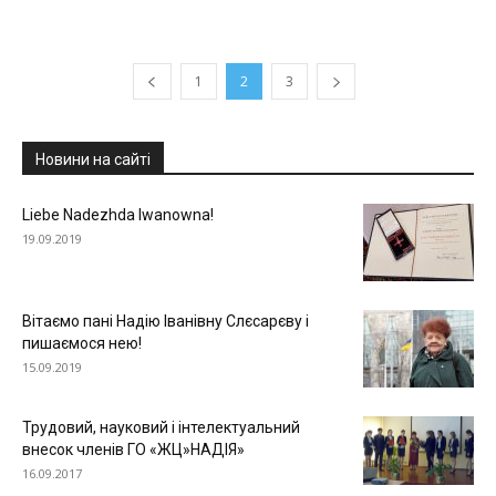
1
2
3
Новини на сайті
Liebe Nadezhda Iwanowna!
19.09.2019
Вітаємо пані Надію Іванівну Слєсарєву і
пишаємося нею!
15.09.2019
Трудовий, науковий і інтелектуальний
внесок членів ГО «ЖЦ»НАДІЯ»
16.09.2017