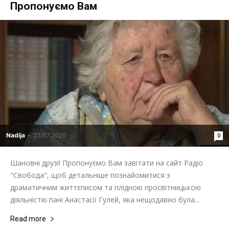
Пропонуємо Вам
Nadija
-
23.07.2020
0
Шановні друзі! Пропонуємо Вам завітати на сайт Радіо
"Свобода", щоб детальніше познайомитися з
драматичним життєписом та плідною просвітницькою
діяльністю пані Анастасії Гулей, яка нещодавно була...
Read more