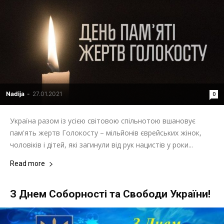
Nadija
-
27.01.2021
0
Україна разом із усією світовою спільнотою вшановує
пам'ять жертв Голокосту – мільйонів єврейських жінок,
чоловіків і дітей, які загинули від рук нацистів у роки...
Read more
З Днем Соборності та Свободи України!