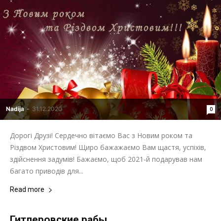
Nadija
-
31.12.2020
0
Дорогі Друзі! Сердечно вітаємо Вас з Новим роком та
Різдвом Христовим! Щиро бажажаємо Вам щастя, успіхів,
здійснення задумів! Бажаємо, щоб 2021-й подарував нам
багато приводів для...
Read more
Гитлеровские рабы