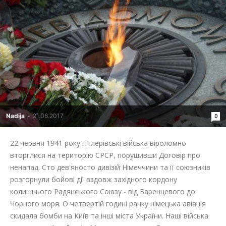
Nadija
-
21.06.2017
0
22 червня 1941 року гітлерівські війська віроломно
вторглися на територію СРСР, порушивши Договір про
ненапад. Сто дев'яносто дивізій Німеччини та її союзників
розгорнули бойові дії вздовж західного кордону
колишнього Радянського Союзу - від Баренцевого до
Чорного моря. О четвертій годині ранку німецька авіація
скидала бомби на Київ та інші міста України. Наші війська