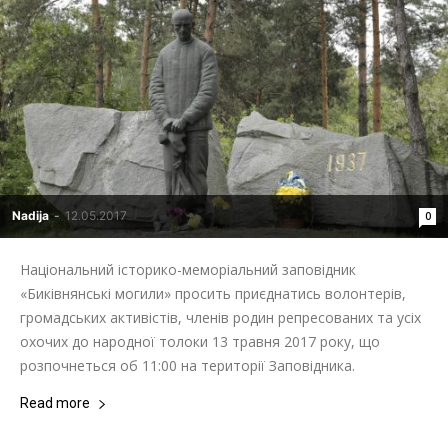
Nadija
-
12.05.2017
0
Національний історико-меморіальний заповідник
«Биківнянські могили» просить приєднатись волонтерів,
громадських активістів, членів родин репресованих та усіх
охочих до народної толоки 13 травня 2017 року, що
розпочнеться об 11:00 на території Заповідника.
Read more