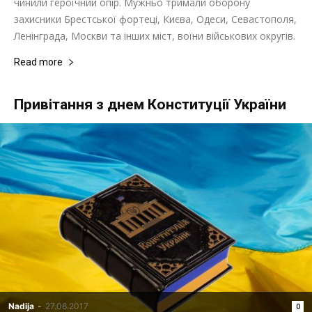
чинили героїчний опір. Мужньо тримали оборону
захисники Брестської фортеці, Києва, Одеси, Севастополя,
Ленінграда, Москви та інших міст, воїни військових округів.
Read more
Привітання з днем Конституції України
Nadija
-
27.06.2017
0