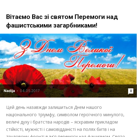
Вітаємо Вас зі святом Перемоги над
фашистськими загарбниками!
Nadija
-
04.05.2017
0
Цей день назавжди залишиться Днем нашого
національного тріумфу, символом героїчного минулого,
величі духу і братства народів – яскравим прикладом
стійкісті, мужністі і самовідданісті на полях битв і на
трудовому фронті в ім'я перемоги над фашизмом. Свято