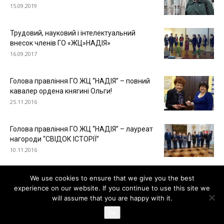
15.09.2019
Трудовий, науковий і інтелектуальний
внесок членів ГО «ЖЦ»НАДІЯ»
16.09.2017
Голова правління ГО ЖЦ “НАДІЯ” – повний
кавалер ордена княгині Ольги!
25.11.2016
Голова правління ГО ЖЦ “НАДІЯ” – лауреат
нагороди “СВІДОК ІСТОРІЇ”
10.11.2016
We use cookies to ensure that we give you the best
experience on our website. If you continue to use this site we
will assume that you are happy with it.
Ok
© Громадська організація ЖІНОЧИЙ ЦЕНТР "НАДІЯ"