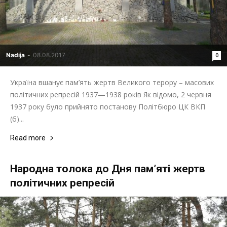
Nadija
-
08.08.2017
0
Україна вшанує пам’ять жертв Великого терору – масових
політичних репресій 1937—1938 років Як відомо, 2 червня
1937 року було прийнято постанову Політбюро ЦК ВКП
(б)...
Read more
Народна толока до Дня пам’яті жертв
політичних репресій