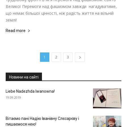
Великої Перемоги над фашизмом завжди нагадуватиме,
що немає більшої цінності, ніж радість життя на вільній
землі!
Read more
1
2
3
Новини на сайті
Liebe Nadezhda Iwanowna!
19.09.2019
Вітаємо пані Надію Іванівну Слєсарєву і
пишаємося нею!