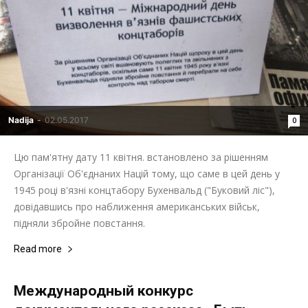
Nadija
-
02.05.2017
0
Цю пам'ятну дату 11 квітня. встановлено за рішенням
Організації Об'єднаних Націй тому, що саме в цей день у
1945 році в'язні концтабору Бухенвальд ("Буковий ліс"),
довідавшись про наближення американських військ,
підняли збройне повстання.
Read more
Международный конкурс