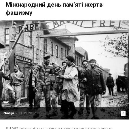
Міжнародний день пам’яті жертв
фашизму
Nadija
-
11.09.2017
0
З 1962 року світова спільнота визначила кожну другу