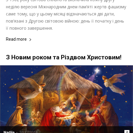
неділю вересня Міжнародним днем пам’яті жертв фашизму
саме тому, що у цьому місяці відзначаються дві дати,
пов’язані з Другою світовою війною: день її початку і день
її повного завершення.
Read more
З Новим роком та Різдвом Христовим!
Nadija
-
30.12.2018
0