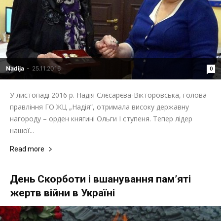
"НАДІЯ"
Nadija
-
25.11.2016
0
У листопаді 2016 р. Надія Слєсарєва-Вікторовська, голова
правління ГО ЖЦ „Надія”, отримала високу державну
нагороду – орден княгині Ольги І ступеня. Тепер лідер
нашої...
Read more
День Скорботи і вшанування пам’яті
жертв війни в Україні