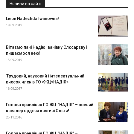
Новини на сайті
Liebe Nadezhda Iwanowna!
19.09.2019
Вітаємо пані Надію Іванівну Слєсарєву і
пишаємося нею!
15.09.2019
Трудовий, науковий і інтелектуальний
внесок членів ГО «ЖЦ»НАДІЯ»
16.09.2017
Голова правління ГО ЖЦ “НАДІЯ” – повний
кавалер ордена княгині Ольги!
25.11.2016
Голова правління ГО ЖЦ “НАДІЯ” –