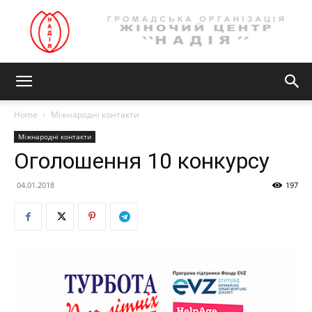
Громадська
Home
Міжнародні контакти
Міжнародні контакти
організація
Оголошення 10 конкурсу
04.01.2018
197
ЖІНОЧИЙ
ЦЕНТР