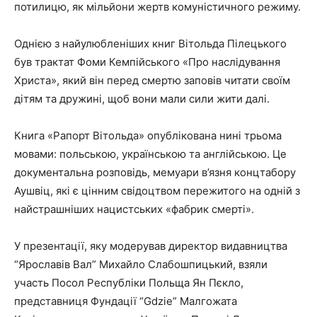
потилицю, як мільйони жертв комуністичного режиму.
Однією з найулюбленіших книг Вітольда Пілецького
був трактат Фоми Кемпійського «Про наслідування
Христа», який він перед смертю заповів читати своїм
дітям та дружині, щоб вони мали сили жити далі.
Книга «Рапорт Вітольда» опублікована нині трьома
мовами: польською, українською та англійською. Це
документальна розповідь, мемуари в’язня концтабору
Аушвіц, які є цінним свідоцтвом пережитого на одній з
найстрашніших нацистських «фабрик смерті».
У презентації, яку модерував директор видавництва
“Ярославів Вал” Михайло Слабошпицький, взяли
участь Посол Республіки Польща Ян Пєкло,
представниця Фундації “Gdzie” Малгожата