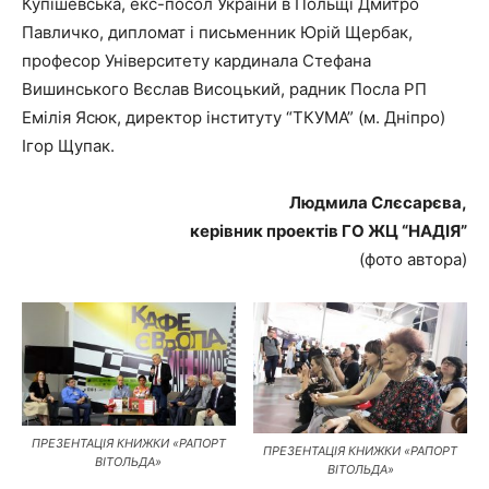
Купішевська, екс-посол України в Польщі Дмитро
Павличко, дипломат і письменник Юрій Щербак,
професор Університету кардинала Стефана
Вишинського Вєслав Висоцький, радник Посла РП
Емілія Ясюк, директор інституту “ТКУМА” (м. Дніпро)
Ігор Щупак.
Людмила Слєсарєва,
керівник проектів ГО ЖЦ “НАДІЯ”
(фото автора)
ПРЕЗЕНТАЦІЯ КНИЖКИ «РАПОРТ
ПРЕЗЕНТАЦІЯ КНИЖКИ «РАПОРТ
ВІТОЛЬДА»
ВІТОЛЬДА»