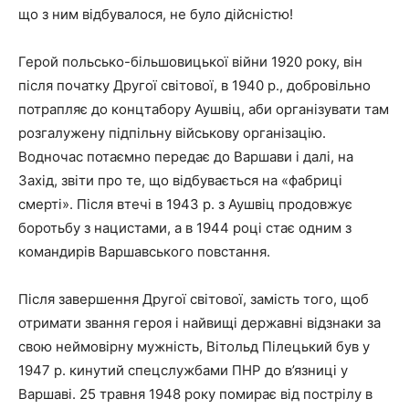
що з ним відбувалося, не було дійсністю!
Герой польсько-більшовицької війни 1920 року, він
після початку Другої світової, в 1940 р., добровільно
потрапляє до концтабору Аушвіц, аби організувати там
розгалужену підпільну військову організацію.
Водночас потаємно передає до Варшави і далі, на
Захід, звіти про те, що відбувається на «фабриці
смерті». Після втечі в 1943 р. з Аушвіц продовжує
боротьбу з нацистами, а в 1944 році стає одним з
командирів Варшавського повстання.
Після завершення Другої світової, замість того, щоб
отримати звання героя і найвищі державні відзнаки за
свою неймовірну мужність, Вітольд Пілецький був у
1947 р. кинутий спецслужбами ПНР до в’язниці у
Варшаві. 25 травня 1948 року помирає від пострілу в