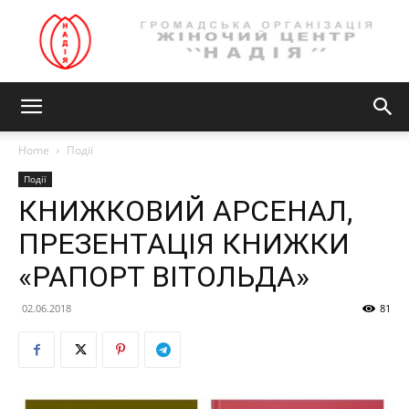
Громадська
Home
Події
Події
організація
КНИЖКОВИЙ АРСЕНАЛ,
ПРЕЗЕНТАЦІЯ КНИЖКИ
«РАПОРТ ВІТОЛЬДА»
ЖІНОЧИЙ
02.06.2018
81
ЦЕНТР