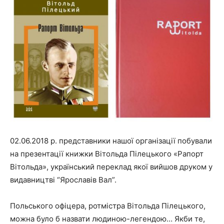
"НАДІЯ"
02.06.2018 р. представники нашої організації побували
на презентації книжки Вітольда Пілецького «Рапорт
Вітольда», український переклад якої вийшов друком у
видавництві “Ярославів Вал”.
Польського офіцера, ротмістра Вітольда Пілецького,
можна було б назвати людиною-легендою… Якби те,