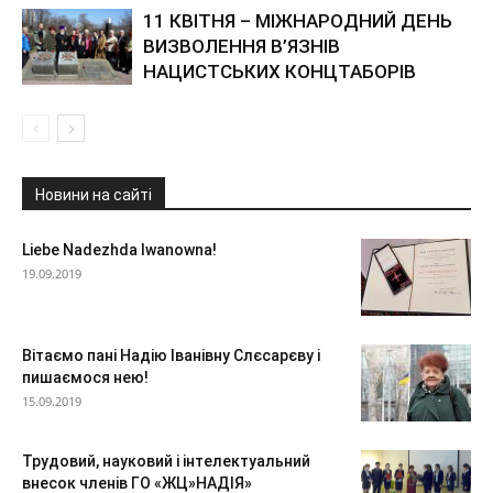
11 КВІТНЯ – МІЖНАРОДНИЙ ДЕНЬ
ВИЗВОЛЕННЯ В’ЯЗНІВ
НАЦИСТСЬКИХ КОНЦТАБОРІВ
Новини на сайті
Liebe Nadezhda Iwanowna!
19.09.2019
Вітаємо пані Надію Іванівну Слєсарєву і
пишаємося нею!
15.09.2019
Трудовий, науковий і інтелектуальний
внесок членів ГО «ЖЦ»НАДІЯ»