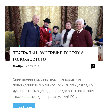
ТЕАТРАЛЬНІ ЗУСТРІЧІ: В ГОСТЯХ У
ГОЛОХВОСТОГО
Nadija
-
05.03.2018
0
Спілкування з мистецтвом, яке розцвічує
повсякденність у різні кольори, збагачує людину
духовно та емоційно, додає здоров’я і натхнення,
- важлива складова проекту, який ГО...
Read more