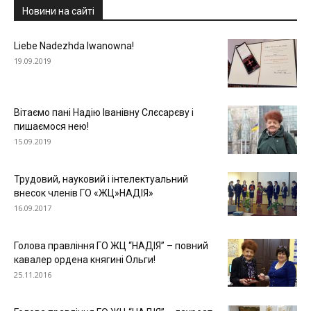
Новини на сайті
Liebe Nadezhda Iwanowna!
19.09.2019
Вітаємо пані Надію Іванівну Слєсарєву і
пишаємося нею!
15.09.2019
Трудовий, науковий і інтелектуальний
внесок членів ГО «ЖЦ»НАДІЯ»
16.09.2017
Голова правління ГО ЖЦ “НАДІЯ” – повний
кавалер ордена княгині Ольги!
25.11.2016