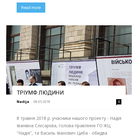
Read more
ТРІУМФ ЛЮДИНИ
Nadija
-
08.05.2018
0
8 травня 2018 р. учасники нашого проекту - Надія
Іванівна Слєсарєва, голова правління ГО ЖЦ
"Надія", та Василь Іванович Циба - обидва