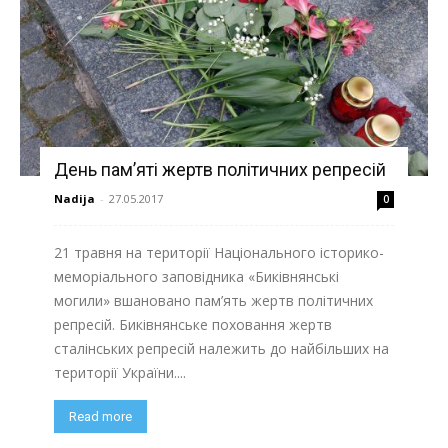
"НАДІЯ"
День пам’яті жертв політичних репресій
Nadija
-
27.05.2017
0
21 травня на території Національного історико-
меморіального заповідника «Биківнянські
могили» вшановано пам’ять жертв політичних
репресій. Биківнянське поховання жертв
сталінських репресій належить до найбільших на
території України....
Read more