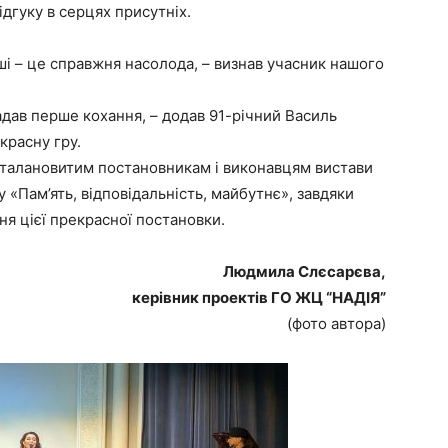
ідгуку в серцях присутніх.
ші – це справжня насолода, – визнав учасник нашого
адав перше кохання, – додав 91-річний Василь
красну гру.
 талановитим постановникам і виконавцям вистави
 «Пам’ять, відповідальність, майбутнє», завдяки
ня цієї прекрасної постановки.
Людмила Слєсарєва,
керівник проектів ГО ЖЦ “НАДІЯ”
(фото автора)