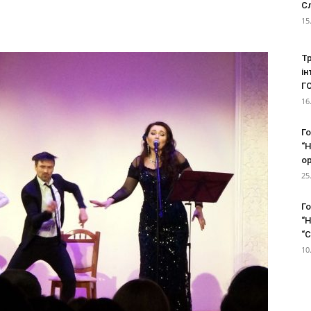
С
15
ЖІНОЧИЙ
Тр
ін
Г
16
ЦЕНТР
Г
“Н
ор
25
Г
"НАДІЯ"
“Н
“С
10