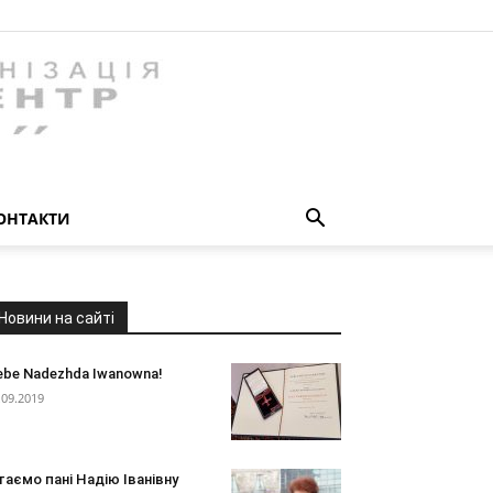
ОНТАКТИ
Новини на сайті
ebe Nadezhda Iwanowna!
.09.2019
таємо пані Надію Іванівну