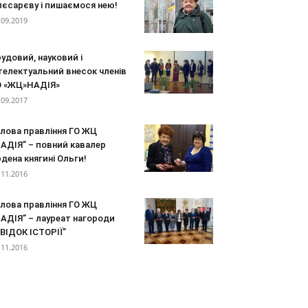
лєсарєву і пишаємося нею!
.09.2019
удовий, науковий і
телектуальний внесок членів
О «ЖЦ»НАДІЯ»
.09.2017
олова правління ГО ЖЦ
АДІЯ” – повний кавалер
дена княгині Ольги!
.11.2016
олова правління ГО ЖЦ
АДІЯ” – лауреат нагороди
ВІДОК ІСТОРІЇ”
.11.2016