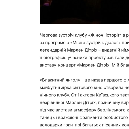
Чергова зустріч клубу «Жіночі історії» в
за програмою «Місце зустрічі: діалог» пр
легендарній Марлен Дітріх – видатній ні
її біографією учасники проекту завітали
виставу-концерт «Марлен Дітріх. Мій бла
«Блакитний янгол» – це назва першого філ
майбутня зірка світового кіно створила н
нічного клубу. От і актори Київського те
незрівняної Марлен Дітріх, позначену ви
під час вистави атмосферу берлінського к
танець і вражаючі фрагменти особистого л
володарки гран-прі багатьох пісенних ко