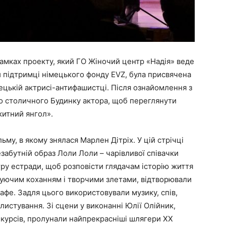
 рамках проекту, який ГО Жіночий центр «Надія» веде
и підтримці німецького фонду EVZ, була присвячена
мецькій актрисі-антифашистці. Після ознайомлення з
 до столичного Будинку актора, щоб переглянути
китний янгол».
ьму, в якому знялася Марлен Дітріх. У цій стрічці
езабутній образ Лоли Лоли – чарівливої співачки
атру естради, щоб розповісти глядачам історію життя
руючим коханням і творчими злетами, відтворювали
афе. Задля цього використовували музику, спів,
истування. Зі сцени у виконанні Юлії Олійник,
нкурсів, пролунали найпрекрасніші шлягери ХХ