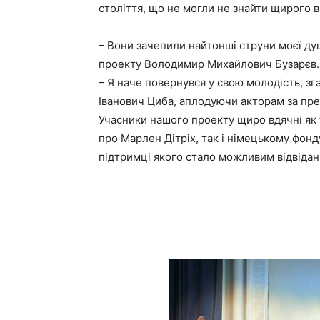
століття, що не могли не знайти щирого в
– Вони зачепили найтонші струни моєї ду
проекту Володимир Михайлович Бузарєв.
– Я наче повернувся у свою молодість, зг
Іванович Циба, аплодуючи акторам за пре
Учасники нашого проекту щиро вдячні як
про Марлен Дітріх, так і німецькому фонду
підтримці якого стало можливим відвідан